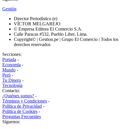
Gestión
Director Periodístico (e)
VÍCTOR MELGAREJO
© Empresa Editora El Comercio S.A.
Calle Paracas #532, Pueblo Libre, Lima.
Copyright© | Gestion.pe | Grupo El Comercio | Todos los
derechos reservados
Secciones:
Portada
-
Economía
-
Mundo
-
Perú
-
Tu Dinero
-
Tecnología
Contacto:
¿Quiénes somos?
-
Términos y Condiciones
-
Política de Privacidad
-
Politica de Cookies
-
Preguntas Frecuentes
Síguenos: