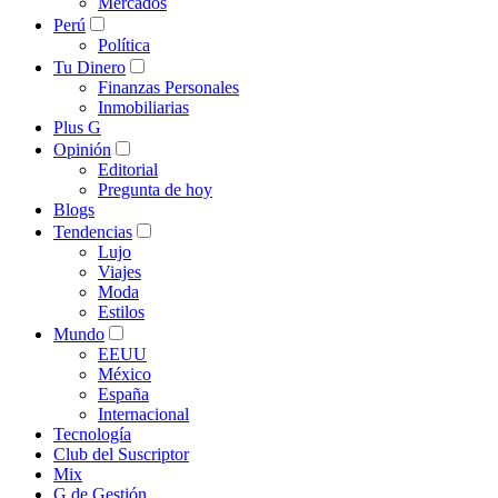
Mercados
Perú
Política
Tu Dinero
Finanzas Personales
Inmobiliarias
Plus G
Opinión
Editorial
Pregunta de hoy
Blogs
Tendencias
Lujo
Viajes
Moda
Estilos
Mundo
EEUU
México
España
Internacional
Tecnología
Club del Suscriptor
Mix
G de Gestión