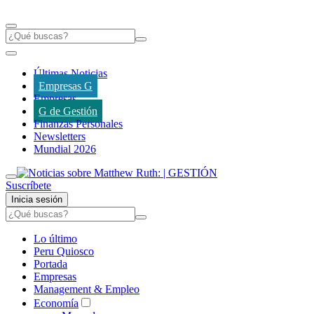
Últimas Noticias
Empresas G
Empresas
G de Gestión
Finanzas Personales
Newsletters
Mundial 2026
Suscríbete
Inicia sesión
Lo último
Peru Quiosco
Portada
Empresas
Management & Empleo
Economía