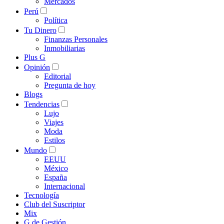
Mercados
Perú
Política
Tu Dinero
Finanzas Personales
Inmobiliarias
Plus G
Opinión
Editorial
Pregunta de hoy
Blogs
Tendencias
Lujo
Viajes
Moda
Estilos
Mundo
EEUU
México
España
Internacional
Tecnología
Club del Suscriptor
Mix
G de Gestión