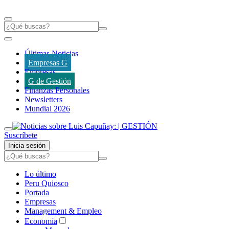
Últimas Noticias
Empresas G
Empresas
G de Gestión
Finanzas Personales
Newsletters
Mundial 2026
Suscríbete
Inicia sesión
Lo último
Peru Quiosco
Portada
Empresas
Management & Empleo
Economía