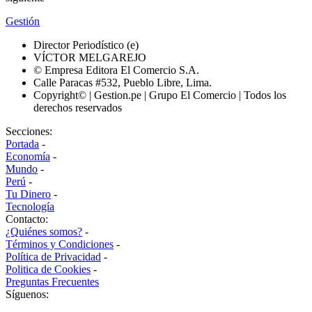
Gestión
Director Periodístico (e)
VÍCTOR MELGAREJO
© Empresa Editora El Comercio S.A.
Calle Paracas #532, Pueblo Libre, Lima.
Copyright© | Gestion.pe | Grupo El Comercio | Todos los
derechos reservados
Secciones:
Portada
-
Economía
-
Mundo
-
Perú
-
Tu Dinero
-
Tecnología
Contacto:
¿Quiénes somos?
-
Términos y Condiciones
-
Política de Privacidad
-
Politica de Cookies
-
Preguntas Frecuentes
Síguenos: