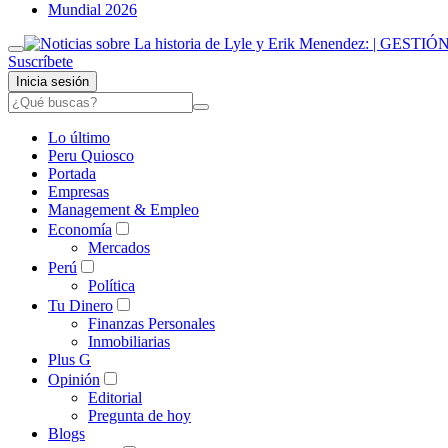
Mundial 2026
Suscríbete
Inicia sesión
Lo último
Peru Quiosco
Portada
Empresas
Management & Empleo
Economía
Mercados
Perú
Política
Tu Dinero
Finanzas Personales
Inmobiliarias
Plus G
Opinión
Editorial
Pregunta de hoy
Blogs