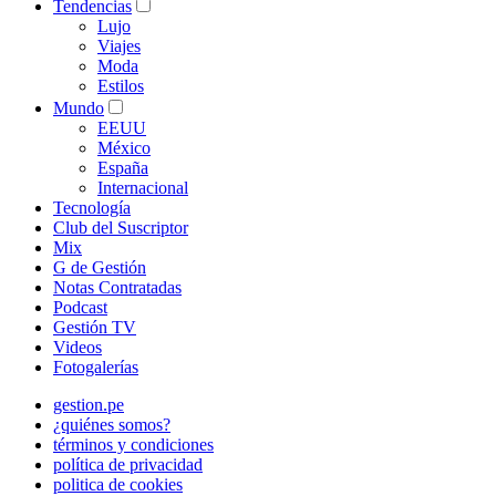
Tendencias
Lujo
Viajes
Moda
Estilos
Mundo
EEUU
México
España
Internacional
Tecnología
Club del Suscriptor
Mix
G de Gestión
Notas Contratadas
Podcast
Gestión TV
Videos
Fotogalerías
gestion.pe
¿quiénes somos?
términos y condiciones
política de privacidad
politica de cookies