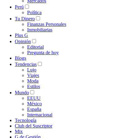
Mercados
Perú
Política
Tu Dinero
Finanzas Personales
Inmobiliarias
Plus G
Opinión
Editorial
Pregunta de hoy
Blogs
Tendencias
Lujo
Viajes
Moda
Estilos
Mundo
EEUU
México
España
Internacional
Tecnología
Club del Suscriptor
Mix
G de Gestión