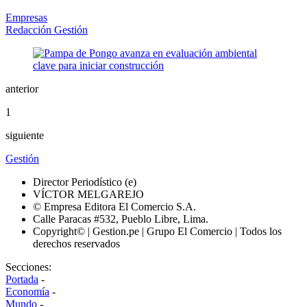
Empresas
Redacción Gestión
anterior
1
siguiente
Gestión
Director Periodístico (e)
VÍCTOR MELGAREJO
© Empresa Editora El Comercio S.A.
Calle Paracas #532, Pueblo Libre, Lima.
Copyright© | Gestion.pe | Grupo El Comercio | Todos los
derechos reservados
Secciones:
Portada
-
Economía
-
Mundo
-