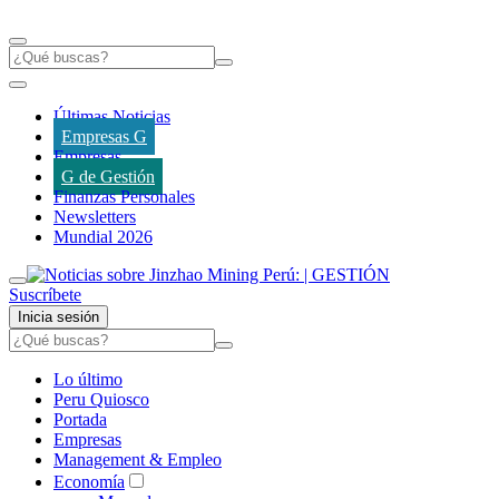
Últimas Noticias
Empresas G
Empresas
G de Gestión
Finanzas Personales
Newsletters
Mundial 2026
Suscríbete
Inicia sesión
Lo último
Peru Quiosco
Portada
Empresas
Management & Empleo
Economía