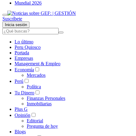
Mundial 2026
Suscríbete
Inicia sesión
Lo último
Peru Quiosco
Portada
Empresas
Management & Empleo
Economía
Mercados
Perú
Política
Tu Dinero
Finanzas Personales
Inmobiliarias
Plus G
Opinión
Editorial
Pregunta de hoy
Blogs