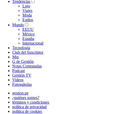
Tendencias
Lujo
Viajes
Moda
Estilos
Mundo
EEUU
México
España
Internacional
Tecnología
Club del Suscriptor
Mix
G de Gestión
Notas Contratadas
Podcast
Gestión TV
Videos
Fotogalerías
gestion.pe
¿quiénes somos?
términos y condiciones
política de privacidad
politica de cookies