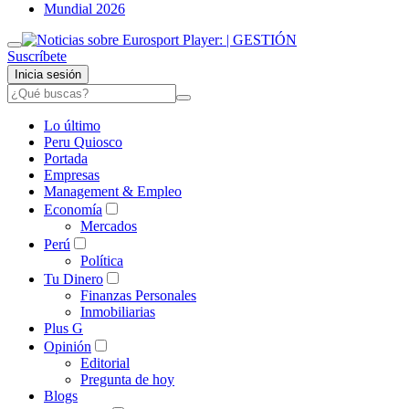
Mundial 2026
Suscríbete
Inicia sesión
Lo último
Peru Quiosco
Portada
Empresas
Management & Empleo
Economía
Mercados
Perú
Política
Tu Dinero
Finanzas Personales
Inmobiliarias
Plus G
Opinión
Editorial
Pregunta de hoy
Blogs