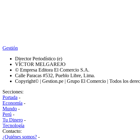
Gestión
Director Periodístico (e)
VÍCTOR MELGAREJO
© Empresa Editora El Comercio S.A.
Calle Paracas #532, Pueblo Libre, Lima.
Copyright© | Gestion.pe | Grupo El Comercio | Todos los dere
Secciones:
Portada
-
Economía
-
Mundo
-
Perú
-
Tu Dinero
-
Tecnología
Contacto:
¿Quiénes somos?
-