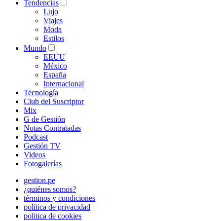
Tendencias
Lujo
Viajes
Moda
Estilos
Mundo
EEUU
México
España
Internacional
Tecnología
Club del Suscriptor
Mix
G de Gestión
Notas Contratadas
Podcast
Gestión TV
Videos
Fotogalerías
gestion.pe
¿quiénes somos?
términos y condiciones
política de privacidad
politica de cookies