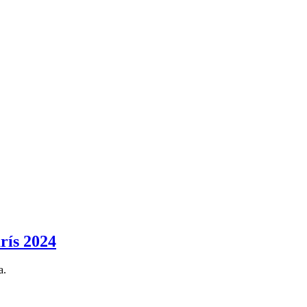
rís 2024
a.