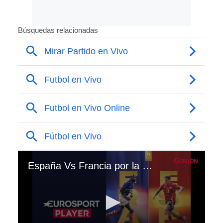
España Vs Francia por la Final del Fútbol Masculino de los JJOO París 2024 por Eurosport Player