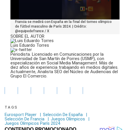
0
Francia se medirá con España en la final del torneo olímpico
seconds
de fútbol masculino de París 2024. | Crédito:
of
@equipedefrance / X
1
SOBRE EL AUTOR
minute,
51
Luis Eduardo Torres
seconds
Periodista. Licenciado en Comunicaciones por la
Universidad de San Martín de Porres (USMP), con
especialización en Social Media Management. Más de
diez años de experiencia trabajando en medios digitales.
Actualmente, Analista SEO del Núcleo de Audiencias del
Grupo El Comercio.
TAGS
Eurosport Player
|
Selección De España
|
Selección De Francia
|
Juegos Olímpicos
|
Juegos Olímpicos París 2024