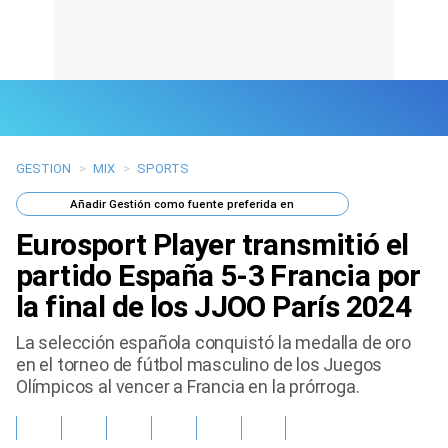
GESTION
>
MIX
>
SPORTS
Últimas Noticias
Añadir
Gestión
como fuente preferida en
Mi Bolsillo
Eurosport Player transmitió el
Respuestas
partido España 5-3 Francia por
la final de los JJOO París 2024
Gente
La selección española conquistó la medalla de oro
Vida Laboral
en el torneo de fútbol masculino de los Juegos
Olímpicos al vencer a Francia en la prórroga.
Tendencias Mix
Sports