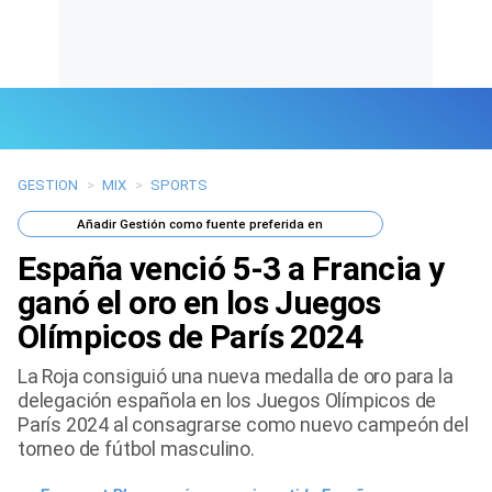
GESTION
>
MIX
>
SPORTS
Últimas Noticias
Añadir
Gestión
como fuente preferida en
Mi Bolsillo
España venció 5-3 a Francia y
Respuestas
ganó el oro en los Juegos
Olímpicos de París 2024
Gente
La Roja consiguió una nueva medalla de oro para la
Vida Laboral
delegación española en los Juegos Olímpicos de
París 2024 al consagrarse como nuevo campeón del
Tendencias Mix
torneo de fútbol masculino.
Sports