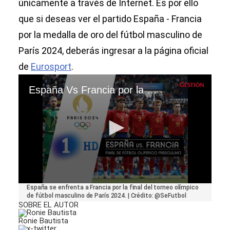
únicamente a través de Internet. Es por ello
que si deseas ver el partido España - Francia
por la medalla de oro del fútbol masculino de
París 2024, deberás ingresar a la página oficial
de
Eurosport
.
España Vs Francia por la Final del Fútbol Masculino de París 2024 vía La 1 En Directo Tve
0
España se enfrenta a Francia por la final del torneo olímpico
seconds
de fútbol masculino de París 2024. | Crédito: @SeFutbol
of
SOBRE EL AUTOR
53
seconds
Ronie Bautista