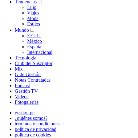
Tendencias
Lujo
Viajes
Moda
Estilos
Mundo
EEUU
México
España
Internacional
Tecnología
Club del Suscriptor
Mix
G de Gestión
Notas Contratadas
Podcast
Gestión TV
Videos
Fotogalerías
gestion.pe
¿quiénes somos?
términos y condiciones
política de privacidad
politica de cookies