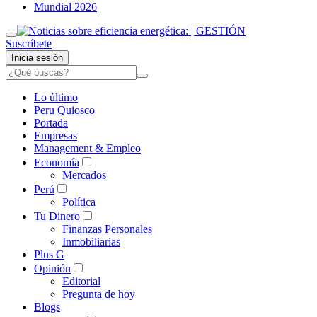
Mundial 2026
Suscríbete
Inicia sesión
Lo último
Peru Quiosco
Portada
Empresas
Management & Empleo
Economía
Mercados
Perú
Política
Tu Dinero
Finanzas Personales
Inmobiliarias
Plus G
Opinión
Editorial
Pregunta de hoy
Blogs