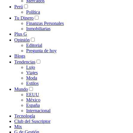
Mercados
Perú
Política
Tu Dinero
Finanzas Personales
Inmobiliarias
Plus G
Opinión
Editorial
Pregunta de hoy
Blogs
Tendencias
Lujo
Viajes
Moda
Estilos
Mundo
EEUU
México
España
Internacional
Tecnología
Club del Suscriptor
Mix
G de Gestión