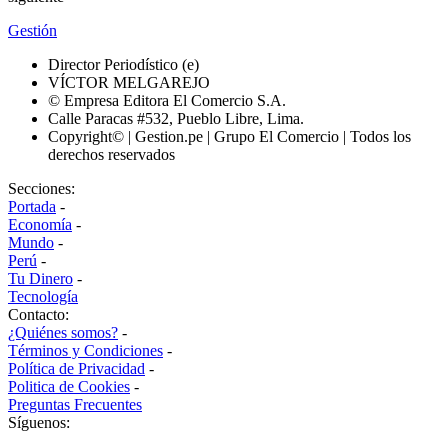
Gestión
Director Periodístico (e)
VÍCTOR MELGAREJO
© Empresa Editora El Comercio S.A.
Calle Paracas #532, Pueblo Libre, Lima.
Copyright© | Gestion.pe | Grupo El Comercio | Todos los
derechos reservados
Secciones:
Portada
-
Economía
-
Mundo
-
Perú
-
Tu Dinero
-
Tecnología
Contacto:
¿Quiénes somos?
-
Términos y Condiciones
-
Política de Privacidad
-
Politica de Cookies
-
Preguntas Frecuentes
Síguenos: