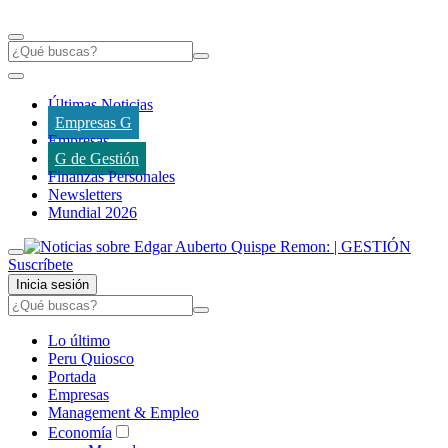
Últimas Noticias
Empresas G
Empresas
G de Gestión
Finanzas Personales
Newsletters
Mundial 2026
Suscríbete
Inicia sesión
Lo último
Peru Quiosco
Portada
Empresas
Management & Empleo
Economía