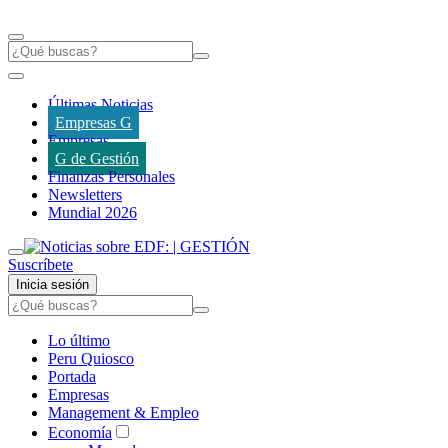
Últimas Noticias
Empresas G
Empresas
G de Gestión
Finanzas Personales
Newsletters
Mundial 2026
Suscríbete
Inicia sesión
Lo último
Peru Quiosco
Portada
Empresas
Management & Empleo
Economía