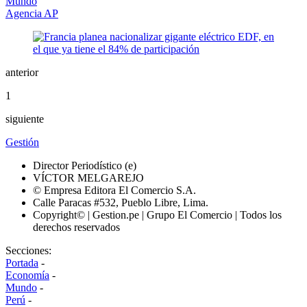
Mundo
Agencia AP
anterior
1
siguiente
Gestión
Director Periodístico (e)
VÍCTOR MELGAREJO
© Empresa Editora El Comercio S.A.
Calle Paracas #532, Pueblo Libre, Lima.
Copyright© | Gestion.pe | Grupo El Comercio | Todos los
derechos reservados
Secciones:
Portada
-
Economía
-
Mundo
-
Perú
-