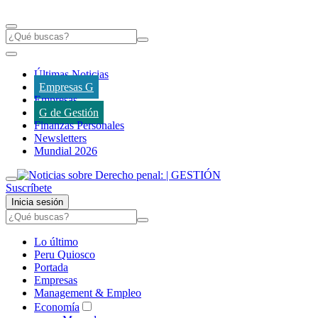
Últimas Noticias
Empresas G
Empresas
G de Gestión
Finanzas Personales
Newsletters
Mundial 2026
Suscríbete
Inicia sesión
Lo último
Peru Quiosco
Portada
Empresas
Management & Empleo
Economía