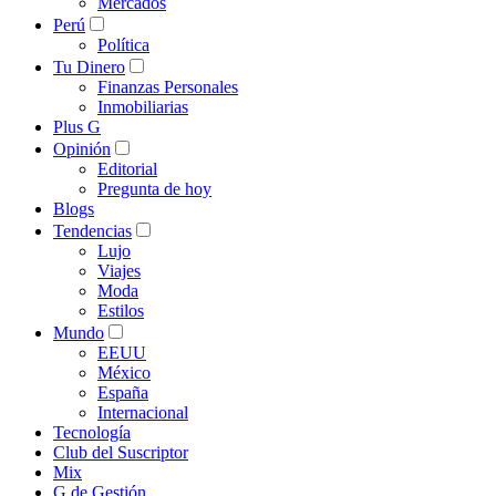
Mercados
Perú
Política
Tu Dinero
Finanzas Personales
Inmobiliarias
Plus G
Opinión
Editorial
Pregunta de hoy
Blogs
Tendencias
Lujo
Viajes
Moda
Estilos
Mundo
EEUU
México
España
Internacional
Tecnología
Club del Suscriptor
Mix
G de Gestión