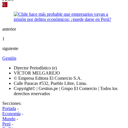
G
anterior
1
siguiente
Gestión
Director Periodístico (e)
VÍCTOR MELGAREJO
© Empresa Editora El Comercio S.A.
Calle Paracas #532, Pueblo Libre, Lima.
Copyright© | Gestion.pe | Grupo El Comercio | Todos los
derechos reservados
Secciones:
Portada
-
Economía
-
Mundo
-
Perú
-