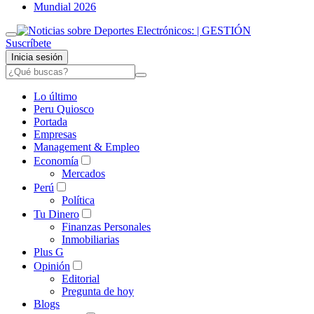
Mundial 2026
Suscríbete
Inicia sesión
Lo último
Peru Quiosco
Portada
Empresas
Management & Empleo
Economía
Mercados
Perú
Política
Tu Dinero
Finanzas Personales
Inmobiliarias
Plus G
Opinión
Editorial
Pregunta de hoy
Blogs