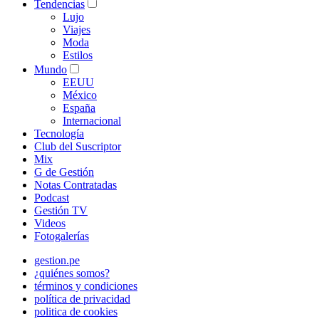
Tendencias
Lujo
Viajes
Moda
Estilos
Mundo
EEUU
México
España
Internacional
Tecnología
Club del Suscriptor
Mix
G de Gestión
Notas Contratadas
Podcast
Gestión TV
Videos
Fotogalerías
gestion.pe
¿quiénes somos?
términos y condiciones
política de privacidad
politica de cookies