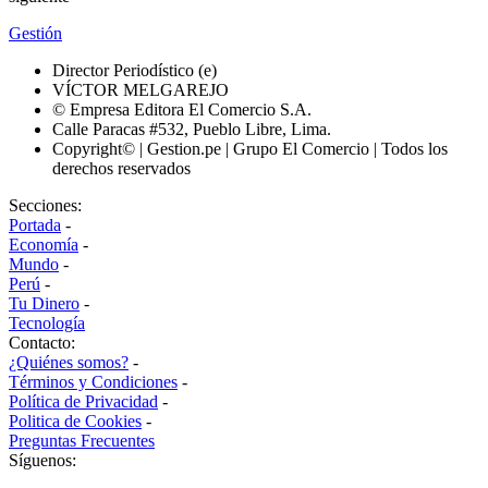
Gestión
Director Periodístico (e)
VÍCTOR MELGAREJO
© Empresa Editora El Comercio S.A.
Calle Paracas #532, Pueblo Libre, Lima.
Copyright© | Gestion.pe | Grupo El Comercio | Todos los
derechos reservados
Secciones:
Portada
-
Economía
-
Mundo
-
Perú
-
Tu Dinero
-
Tecnología
Contacto:
¿Quiénes somos?
-
Términos y Condiciones
-
Política de Privacidad
-
Politica de Cookies
-
Preguntas Frecuentes
Síguenos: