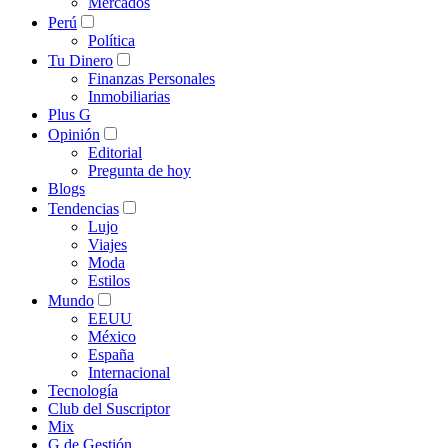
Mercados
Perú
Política
Tu Dinero
Finanzas Personales
Inmobiliarias
Plus G
Opinión
Editorial
Pregunta de hoy
Blogs
Tendencias
Lujo
Viajes
Moda
Estilos
Mundo
EEUU
México
España
Internacional
Tecnología
Club del Suscriptor
Mix
G de Gestión