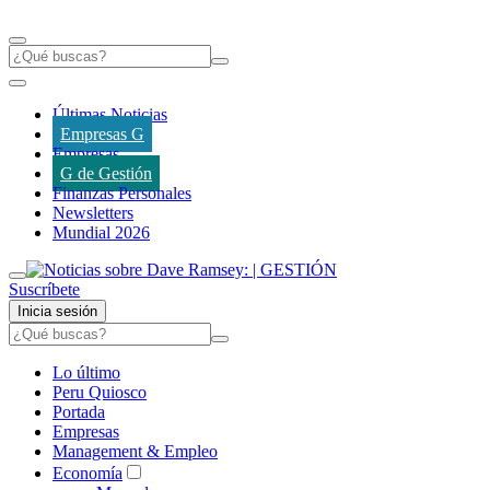
Últimas Noticias
Empresas G
Empresas
G de Gestión
Finanzas Personales
Newsletters
Mundial 2026
Suscríbete
Inicia sesión
Lo último
Peru Quiosco
Portada
Empresas
Management & Empleo
Economía