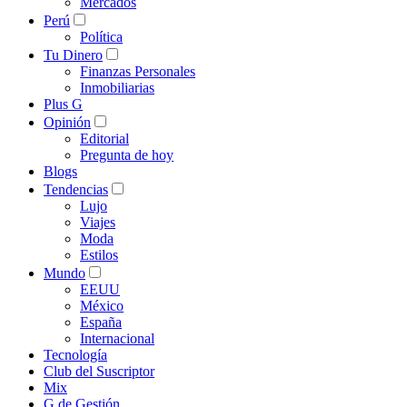
Mercados
Perú
Política
Tu Dinero
Finanzas Personales
Inmobiliarias
Plus G
Opinión
Editorial
Pregunta de hoy
Blogs
Tendencias
Lujo
Viajes
Moda
Estilos
Mundo
EEUU
México
España
Internacional
Tecnología
Club del Suscriptor
Mix
G de Gestión