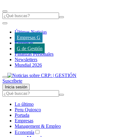
Últimas Noticias
Empresas G
Empresas
G de Gestión
Finanzas Personales
Newsletters
Mundial 2026
Suscríbete
Inicia sesión
Lo último
Peru Quiosco
Portada
Empresas
Management & Empleo
Economía