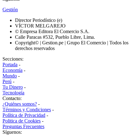
Gestión
Director Periodístico (e)
VÍCTOR MELGAREJO
© Empresa Editora El Comercio S.A.
Calle Paracas #532, Pueblo Libre, Lima.
Copyright© | Gestion.pe | Grupo El Comercio | Todos los
derechos reservados
Secciones:
Portada
-
Economía
-
Mundo
-
Perú
-
Tu Dinero
-
Tecnología
Contacto:
¿Quiénes somos?
-
Términos y Condiciones
-
Política de Privacidad
-
Politica de Cookies
-
Preguntas Frecuentes
Síguenos: