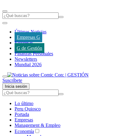
Últimas Noticias
Empresas G
Empresas
G de Gestión
Finanzas Personales
Newsletters
Mundial 2026
Suscríbete
Inicia sesión
Lo último
Peru Quiosco
Portada
Empresas
Management & Empleo
Economía