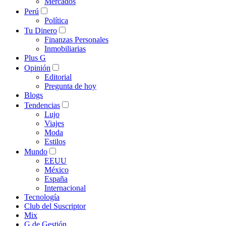
Mercados
Perú
Política
Tu Dinero
Finanzas Personales
Inmobiliarias
Plus G
Opinión
Editorial
Pregunta de hoy
Blogs
Tendencias
Lujo
Viajes
Moda
Estilos
Mundo
EEUU
México
España
Internacional
Tecnología
Club del Suscriptor
Mix
G de Gestión