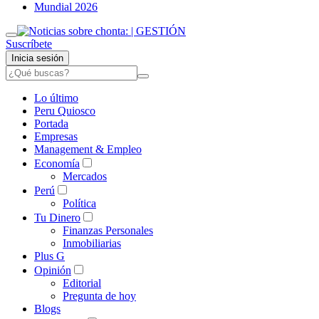
Mundial 2026
Suscríbete
Inicia sesión
Lo último
Peru Quiosco
Portada
Empresas
Management & Empleo
Economía
Mercados
Perú
Política
Tu Dinero
Finanzas Personales
Inmobiliarias
Plus G
Opinión
Editorial
Pregunta de hoy
Blogs