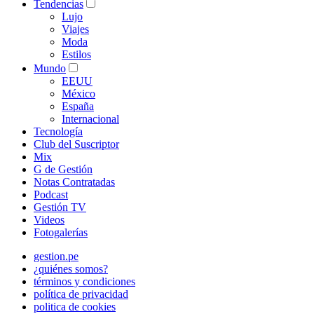
Tendencias
Lujo
Viajes
Moda
Estilos
Mundo
EEUU
México
España
Internacional
Tecnología
Club del Suscriptor
Mix
G de Gestión
Notas Contratadas
Podcast
Gestión TV
Videos
Fotogalerías
gestion.pe
¿quiénes somos?
términos y condiciones
política de privacidad
politica de cookies