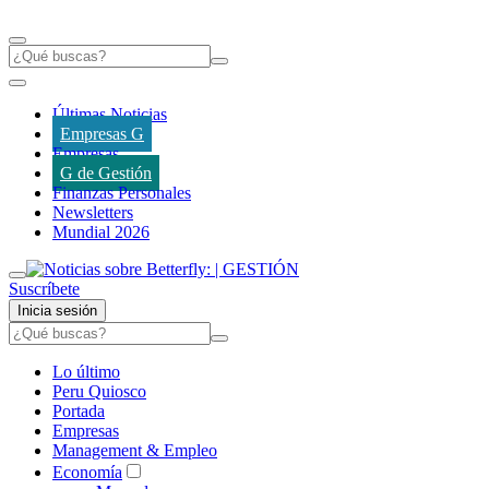
Últimas Noticias
Empresas G
Empresas
G de Gestión
Finanzas Personales
Newsletters
Mundial 2026
Suscríbete
Inicia sesión
Lo último
Peru Quiosco
Portada
Empresas
Management & Empleo
Economía