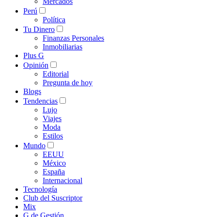
Mercados
Perú
Política
Tu Dinero
Finanzas Personales
Inmobiliarias
Plus G
Opinión
Editorial
Pregunta de hoy
Blogs
Tendencias
Lujo
Viajes
Moda
Estilos
Mundo
EEUU
México
España
Internacional
Tecnología
Club del Suscriptor
Mix
G de Gestión