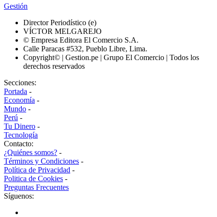
Gestión
Director Periodístico (e)
VÍCTOR MELGAREJO
© Empresa Editora El Comercio S.A.
Calle Paracas #532, Pueblo Libre, Lima.
Copyright© | Gestion.pe | Grupo El Comercio | Todos los
derechos reservados
Secciones:
Portada
-
Economía
-
Mundo
-
Perú
-
Tu Dinero
-
Tecnología
Contacto:
¿Quiénes somos?
-
Términos y Condiciones
-
Política de Privacidad
-
Politica de Cookies
-
Preguntas Frecuentes
Síguenos: