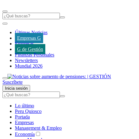
Últimas Noticias
Empresas G
Empresas
G de Gestión
Finanzas Personales
Newsletters
Mundial 2026
Suscríbete
Inicia sesión
Lo último
Peru Quiosco
Portada
Empresas
Management & Empleo
Economía