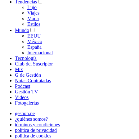
Tendencias
Lujo
Viajes
Moda
Estilos
Mundo
EEUU
México
España
Internacional
Tecnología
Club del Suscriptor
Mix
G de Gestión
Notas Contratadas
Podcast
Gestión TV
Videos
Fotogalerías
gestion.pe
¿quiénes somos?
términos y condiciones
política de privacidad
politica de cookies