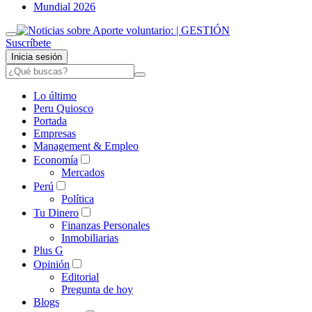
Mundial 2026
Suscríbete
Inicia sesión
Lo último
Peru Quiosco
Portada
Empresas
Management & Empleo
Economía
Mercados
Perú
Política
Tu Dinero
Finanzas Personales
Inmobiliarias
Plus G
Opinión
Editorial
Pregunta de hoy
Blogs