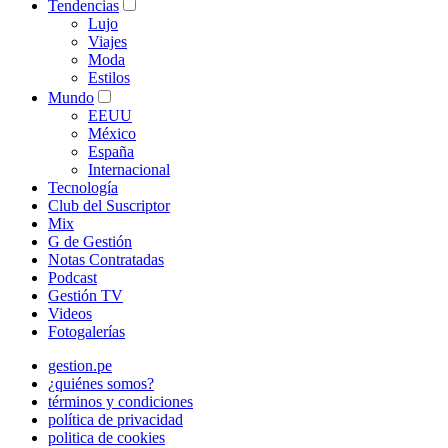
Tendencias
Lujo
Viajes
Moda
Estilos
Mundo
EEUU
México
España
Internacional
Tecnología
Club del Suscriptor
Mix
G de Gestión
Notas Contratadas
Podcast
Gestión TV
Videos
Fotogalerías
gestion.pe
¿quiénes somos?
términos y condiciones
política de privacidad
politica de cookies