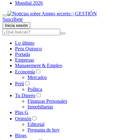
Mundial 2026
Suscríbete
Inicia sesión
Lo último
Peru Quiosco
Portada
Empresas
Management & Empleo
Economía
Mercados
Perú
Política
Tu Dinero
Finanzas Personales
Inmobiliarias
Plus G
Opinión
Editorial
Pregunta de hoy
Blogs