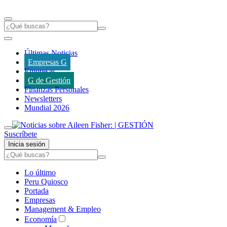
Últimas Noticias
Empresas G
Empresas
G de Gestión
Finanzas Personales
Newsletters
Mundial 2026
Suscríbete
Inicia sesión
Lo último
Peru Quiosco
Portada
Empresas
Management & Empleo
Economía