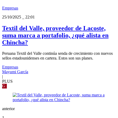
Empresas
25/10/2025
_
22:01
Textil del Valle, proveedor de Lacoste,
suma marca a portafolio, ¿qué alista en
Chincha?
Peruana Textil del Valle continúa senda de crecimiento con nuevos
sellos estadounidenses en cartera. Estos son sus planes.
Empresas
Mayumi García
|
PLUS
G
anterior
1