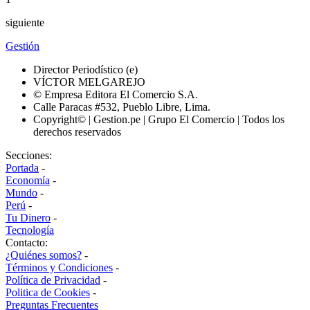
siguiente
Gestión
Director Periodístico (e)
VÍCTOR MELGAREJO
© Empresa Editora El Comercio S.A.
Calle Paracas #532, Pueblo Libre, Lima.
Copyright© | Gestion.pe | Grupo El Comercio | Todos los
derechos reservados
Secciones:
Portada
-
Economía
-
Mundo
-
Perú
-
Tu Dinero
-
Tecnología
Contacto:
¿Quiénes somos?
-
Términos y Condiciones
-
Política de Privacidad
-
Politica de Cookies
-
Preguntas Frecuentes