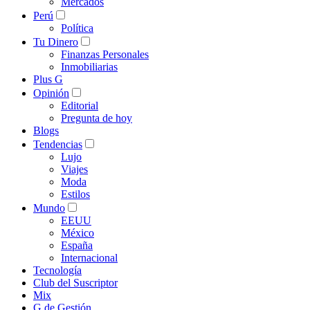
Mercados
Perú
Política
Tu Dinero
Finanzas Personales
Inmobiliarias
Plus G
Opinión
Editorial
Pregunta de hoy
Blogs
Tendencias
Lujo
Viajes
Moda
Estilos
Mundo
EEUU
México
España
Internacional
Tecnología
Club del Suscriptor
Mix
G de Gestión