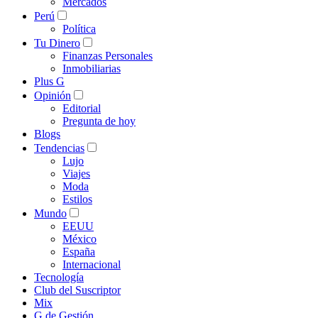
Mercados
Perú
Política
Tu Dinero
Finanzas Personales
Inmobiliarias
Plus G
Opinión
Editorial
Pregunta de hoy
Blogs
Tendencias
Lujo
Viajes
Moda
Estilos
Mundo
EEUU
México
España
Internacional
Tecnología
Club del Suscriptor
Mix
G de Gestión