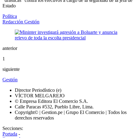
“drásticas” contra los efectivos a cargo de la seguridad de la jefa de
Estado
Política
Redacción Gestión
anterior
1
siguiente
Gestión
Director Periodístico (e)
VÍCTOR MELGAREJO
© Empresa Editora El Comercio S.A.
Calle Paracas #532, Pueblo Libre, Lima.
Copyright© | Gestion.pe | Grupo El Comercio | Todos los
derechos reservados
Secciones:
Portada
-