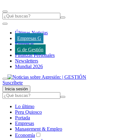
Últimas Noticias
Empresas G
Empresas
G de Gestión
Finanzas Personales
Newsletters
Mundial 2026
Suscríbete
Inicia sesión
Lo último
Peru Quiosco
Portada
Empresas
Management & Empleo
Economía