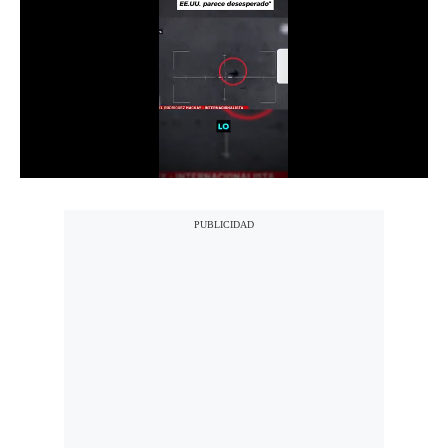
Notas Contratadas
Podcast
Gestión TV
Videos
Fotogalerías
gestion.pe
¿quiénes
Somos?
Términos
Y
Condiciones
Política
De
Privacidad