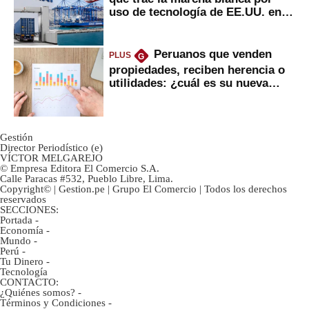
uso de tecnología de EE.UU. en
mercancías
Peruanos que venden
PLUS
G
propiedades, reciben herencia o
utilidades: ¿cuál es su nueva
inversión clave?
Gestión
Director Periodístico (e)
VÍCTOR MELGAREJO
© Empresa Editora El Comercio S.A.
Calle Paracas #532, Pueblo Libre, Lima.
Copyright© | Gestion.pe | Grupo El Comercio | Todos los derechos
reservados
SECCIONES:
Portada
-
Economía
-
Mundo
-
Perú
-
Tu Dinero
-
Tecnología
CONTACTO:
¿Quiénes somos?
-
Términos y Condiciones
-