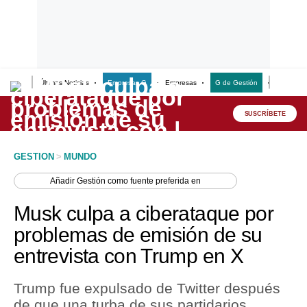
Últimas Noticias
Empresas G
Empresas
G de Gestión
Finanzas
Lo último
Peru Quiosco
SUSCRÍBETE
Portada
GESTION
>
MUNDO
Empresas
Añadir
Gestión
como fuente preferida en
Management & Empleo
Musk culpa a ciberataque por
Economía
problemas de emisión de su
entrevista con Trump en X
Mercados
Perú
Trump fue expulsado de Twitter después
de que una turba de sus partidarios
Política