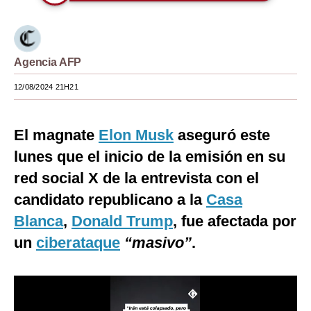
Moda
Estilos
Agencia AFP
Mundo
12/08/2024 21H21
EEUU
México
El magnate
Elon Musk
aseguró este
lunes que el inicio de la emisión en su
España
red social X de la entrevista con el
Internacional
candidato republicano a la
Casa
Tecnología
Blanca
,
Donald Trump
, fue afectada por
un
ciberataque
“masivo”
.
Club del Suscriptor
Mix
G de Gestión