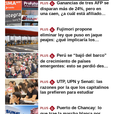
Ganancias de tres AFP se
PLUS
G
disparan más de 24%, pero en
una caen, ¿a cuál está afiliado
usted?
Fujimori propone
PLUS
G
eliminar ley que puso en jaque
peajes: ¿qué implicaría los
usuarios?
Perú se “bajó del barco”
PLUS
G
de crecimiento de países
emergentes: esto se perdió desde
2022
UTP, UPN y Senati: las
PLUS
G
razones por la que los capitalinos
las prefieren para estudiar
Puerto de Chancay: lo
PLUS
G
que trae la marcha blanca por