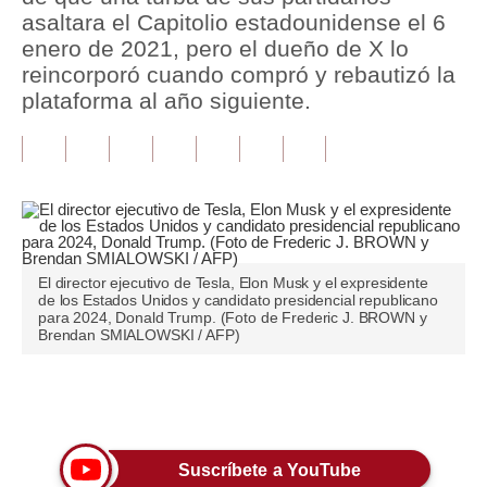
asaltara el Capitolio estadounidense el 6
Tu Dinero
enero de 2021, pero el dueño de X lo
reincorporó cuando compró y rebautizó la
Finanzas Personales
plataforma al año siguiente.
Inmobiliarias
Plus G
Opinión
Editorial
El director ejecutivo de Tesla, Elon Musk y el expresidente
de los Estados Unidos y candidato presidencial republicano
Pregunta de hoy
para 2024, Donald Trump. (Foto de Frederic J. BROWN y
Brendan SMIALOWSKI / AFP)
Blogs
Tendencias
Únete a nuestro canal
Lujo
Suscríbete a YouTube
Viajes