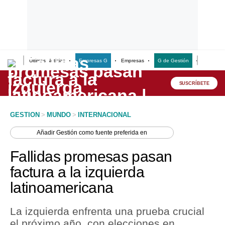
Últimas Noticias
Empresas G
Empresas
G de Gestión
Finanzas
Lo último
Peru Quiosco
SUSCRÍBETE
Portada
GESTION
>
MUNDO
>
INTERNACIONAL
Empresas
Añadir
Gestión
como fuente preferida en
Management & Empleo
Fallidas promesas pasan
Economía
factura a la izquierda
latinoamericana
Mercados
Perú
La izquierda enfrenta una prueba crucial
el próximo año, con elecciones en
Política