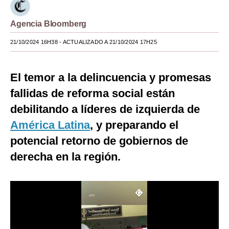
Moda
Agencia Bloomberg
Estilos
21/10/2024 16H38
- ACTUALIZADO A 21/10/2024 17H25
Mundo
El temor a la delincuencia y promesas
EEUU
fallidas de reforma social están
México
debilitando a líderes de izquierda de
España
América Latina
, y preparando el
Internacional
potencial retorno de gobiernos de
derecha en la región.
Tecnología
Club del Suscriptor
Mix
G de Gestión