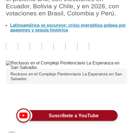
Ecuador, Bolivia y Chile, y en 2026, con
Tu Dinero
votaciones en Brasil, Colombia y Perú.
Finanzas Personales
Latinoamérica se oscurece: crisis energética golpea por
apagones y sequía histórica
Inmobiliarias
Plus G
Opinión
Editorial
Reclusos en el Complejo Penitenciario La Esperanza en San
Salvador.
Pregunta de hoy
Blogs
Únete a nuestro canal
Tendencias
Suscríbete a YouTube
Lujo
Viajes