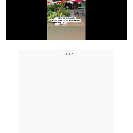
Notas Contratadas
Podcast
Gestión TV
Videos
Fotogalerías
gestion.pe
¿quiénes
Somos?
Términos
Y
Condiciones
Política
De
Privacidad