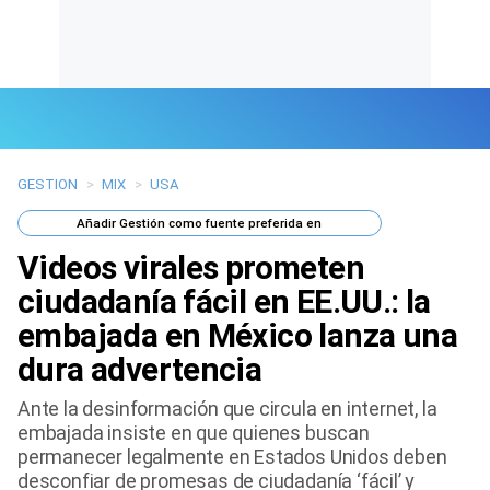
GESTION
>
MIX
>
USA
Últimas Noticias
Añadir
Gestión
como fuente preferida en
Mi Bolsillo
Videos virales prometen
Respuestas
ciudadanía fácil en EE.UU.: la
embajada en México lanza una
Gente
dura advertencia
Vida Laboral
Ante la desinformación que circula en internet, la
embajada insiste en que quienes buscan
Tendencias Mix
permanecer legalmente en Estados Unidos deben
desconfiar de promesas de ciudadanía ‘fácil’ y
Sports