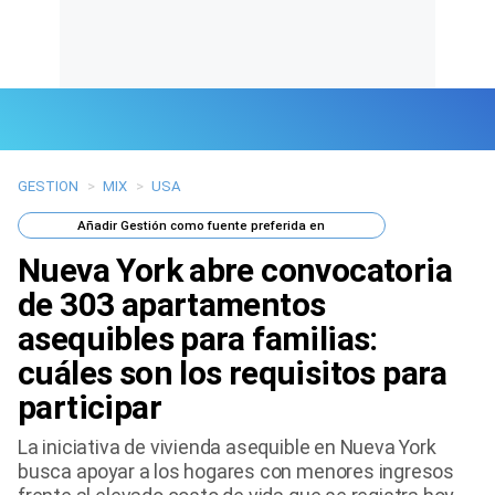
GESTION
>
MIX
>
USA
Últimas Noticias
Añadir
Gestión
como fuente preferida en
Mi Bolsillo
Nueva York abre convocatoria
Respuestas
de 303 apartamentos
asequibles para familias:
Gente
cuáles son los requisitos para
Vida Laboral
participar
Tendencias Mix
La iniciativa de vivienda asequible en Nueva York
busca apoyar a los hogares con menores ingresos
Sports