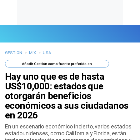
GESTION
>
MIX
>
USA
Últimas Noticias
Añadir
Gestión
como fuente preferida en
Mi Bolsillo
Hay uno que es de hasta
Respuestas
US$10,000: estados que
otorgarán beneficios
Gente
económicos a sus ciudadanos
Vida Laboral
en 2026
Tendencias Mix
En un escenario económico incierto, varios estados
estadounidenses, como California y Florida, están
Sports