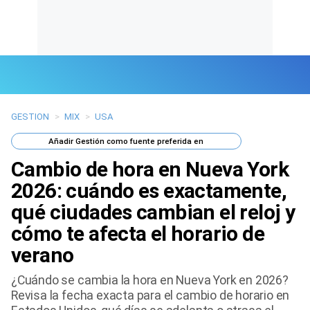
GESTION
>
MIX
>
USA
Últimas Noticias
Añadir
Gestión
como fuente preferida en
Mi Bolsillo
Cambio de hora en Nueva York
Respuestas
2026: cuándo es exactamente,
qué ciudades cambian el reloj y
Gente
cómo te afecta el horario de
Vida Laboral
verano
Tendencias Mix
¿Cuándo se cambia la hora en Nueva York en 2026?
Revisa la fecha exacta para el cambio de horario en
Sports