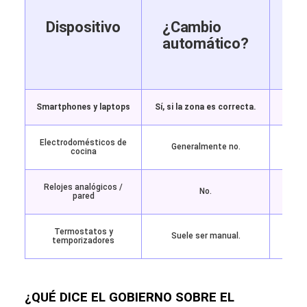
Dispositivo
¿Cambio
R
automático?
en
2
Smartphones y laptops
Sí, si la zona es correcta.
Solo
Electrodomésticos de
Generalmente no.
Ajus
cocina
Relojes analógicos /
Camb
No.
pared
Termostatos y
Suele ser manual.
Revis
temporizadores
¿QUÉ DICE EL GOBIERNO SOBRE EL