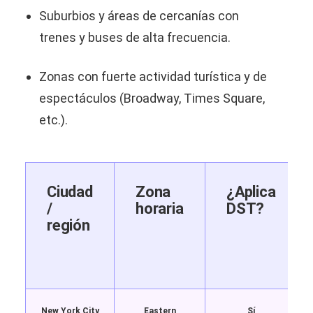
Suburbios y áreas de cercanías con
trenes y buses de alta frecuencia.
Zonas con fuerte actividad turística y de
espectáculos (Broadway, Times Square,
etc.).
Ciudad
Zona
¿Aplica
/
horaria
DST?
región
M
New York City
Eastern
Sí