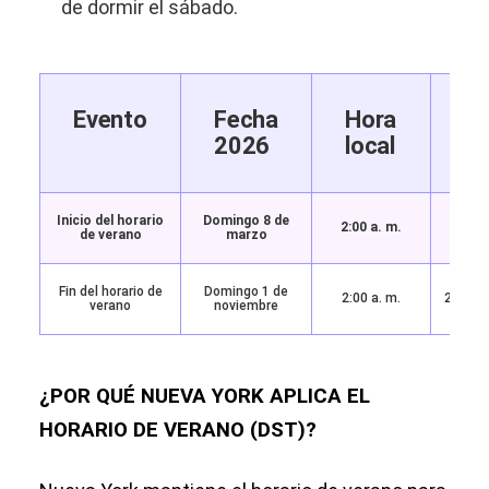
de dormir el sábado.
Evento
Fecha
Hora
M
2026
local
de
Inicio del horario
Domingo 8 de
2:
2:00 a. m.
de verano
marzo
Fin del horario de
Domingo 1 de
2:00 a. m.
2:00 → 
verano
noviembre
¿POR QUÉ NUEVA YORK APLICA EL
HORARIO DE VERANO (DST)?