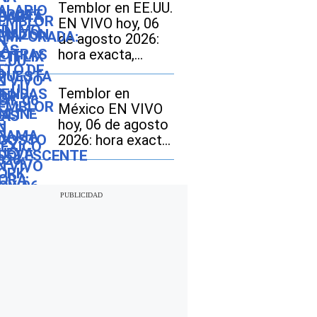
York: quiénes
Temblor en EE.UU.
están afectados y
EN VIVO hoy, 06
por qué
de agosto 2026:
hora exacta,
magnitud y dónde
fue el epicentro
Temblor en
del último sismo
México EN VIVO
hoy, 06 de agosto
2026: hora exacta,
magnitud y dónde
fue el epicentro
del último sismo