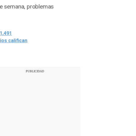
s de semana, problemas
$1,491
os califican