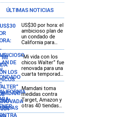
ÚLTIMAS NOTICIAS
US$30 por hora: el
ambicioso plan de
un condado de
California para
tener el salario
mínimo más alto
“Mi vida con los
de EE. UU.
chicos Walter” fue
renovada para una
cuarta temporada:
Netflix apuesta
por más drama
Mamdani toma
adolescente
medidas contra
Target, Amazon y
otras 40 tiendas
online en Nueva