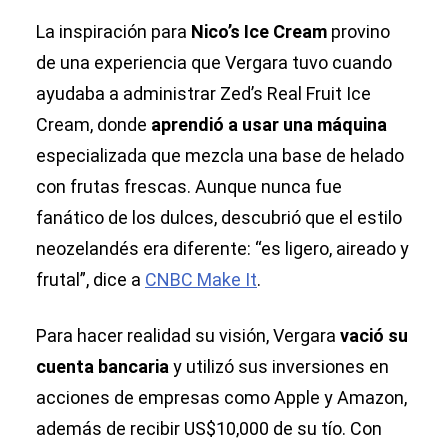
más de
le toma 8
US$100,000
La inspiración para
Nico’s Ice Cream
provino
horas a la
revendiendo
semana
de una experiencia que Vergara tuvo cuando
reservas de
ayudaba a administrar Zed’s Real Fruit Ice
restaurantes
Cream, donde
aprendió a usar una máquina
especializada que mezcla una base de helado
con frutas frescas. Aunque nunca fue
fanático de los dulces, descubrió que el estilo
neozelandés era diferente: “es ligero, aireado y
frutal”, dice a
CNBC Make It
.
Para hacer realidad su visión, Vergara
vació su
cuenta bancaria
y utilizó sus inversiones en
acciones de empresas como Apple y Amazon,
además de recibir US$10,000 de su tío. Con