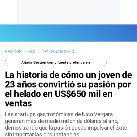
GESTION
>
MIX
>
TENDENCIAS MIX
Últimas Noticias
Añadir
Gestión
como fuente preferida en
Mi Bolsillo
La historia de cómo un joven de
Respuestas
23 años convirtió su pasión por
el helado en US$650 mil en
Gente
ventas
Vida Laboral
Las startups gastronómicas de Nico Vergara
generan más de medio millón de dólares al año,
Tendencias Mix
demostrando que la pasión puede impulsar el éxito
sin importar las circunstancias.
Sports