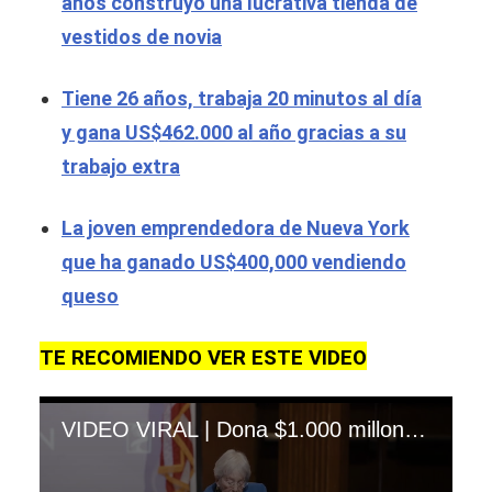
años construyó una lucrativa tienda de
vestidos de novia
Tiene 26 años, trabaja 20 minutos al día
y gana US$462.000 al año gracias a su
trabajo extra
La joven emprendedora de Nueva York
que ha ganado US$400,000 vendiendo
queso
TE RECOMIENDO VER ESTE VIDEO
VIDEO VIRAL | Dona $1.000 millones para pagar matrícula de estudiantes de Medicina pero pone una singular condición. (Albert Einstein College of Medicine)