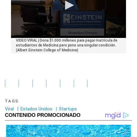
0
VIDEO VIRAL | Dona $1.000 millones para pagar matrícula de
seconds
estudiantes de Medicina pero pone una singular condición.
of
(Albert Einstein College of Medicine)
44
seconds
TAGS
Viral
|
Estados Unidos
|
Startups