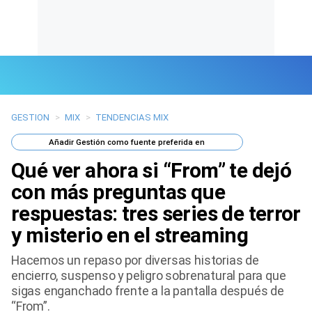
GESTION
>
MIX
>
TENDENCIAS MIX
Últimas Noticias
Añadir
Gestión
como fuente preferida en
Mi Bolsillo
Qué ver ahora si “From” te dejó
Respuestas
con más preguntas que
respuestas: tres series de terror
Gente
y misterio en el streaming
Vida Laboral
Hacemos un repaso por diversas historias de
encierro, suspenso y peligro sobrenatural para que
Tendencias Mix
sigas enganchado frente a la pantalla después de
“From”.
Sports