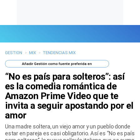
GESTION
>
MIX
>
TENDENCIAS MIX
Últimas Noticias
Añadir
Gestión
como fuente preferida en
Mi Bolsillo
“No es país para solteros”: así
Respuestas
es la comedia romántica de
Amazon Prime Video que te
Gente
invita a seguir apostando por el
Vida Laboral
amor
Tendencias Mix
Una madre soltera, un viejo amor y un pueblo donde
estar en pareja es casi obligatorio. Así es “No es país
Sports