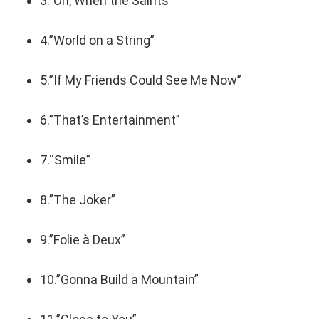
3.”Oh, When the Saints”
4.”World on a String”
5.”If My Friends Could See Me Now”
6.”That’s Entertainment”
7.“Smile”
8.”The Joker”
9.”Folie à Deux”
10.”Gonna Build a Mountain”