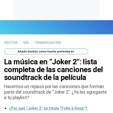
GESTION
>
MIX
>
TENDENCIAS MIX
Últimas Noticias
Añadir
Gestión
como fuente preferida en
Mi Bolsillo
La música en “Joker 2”: lista
Respuestas
completa de las canciones del
soundtrack de la película
Gente
Hacemos un repaso por las canciones que forman
Vida Laboral
parte del soundtrack de “Joker 2″. ¿Ya las agregaste
a tu playlist?
Tendencias Mix
¿Por qué “Joker 2″ se titula “Folie à Deux”?
Sports