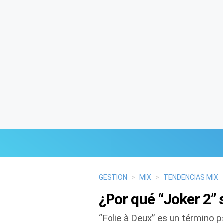
Últimas Noticias
GESTION
>
MIX
>
TENDENCIAS MIX
¿Por qué “Joker 2” s
Mi Bolsillo
“Folie à Deux” es un término 
Respuestas