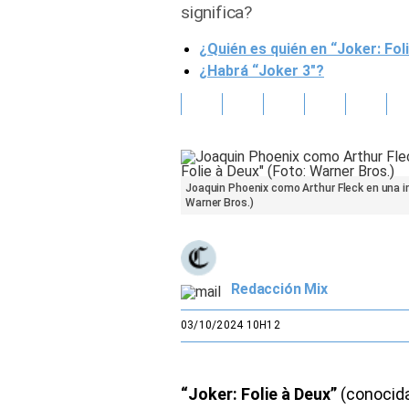
significa?
Gente
¿Quién es quién en “Joker: Fol
¿Habrá “Joker 3″?
Vida Laboral
Tendencias Mix
Sports
Joaquin Phoenix como Arthur Fleck en una im
Warner Bros.)
Redacción Mix
03/10/2024 10H12
“Joker: Folie à Deux”
(conocida