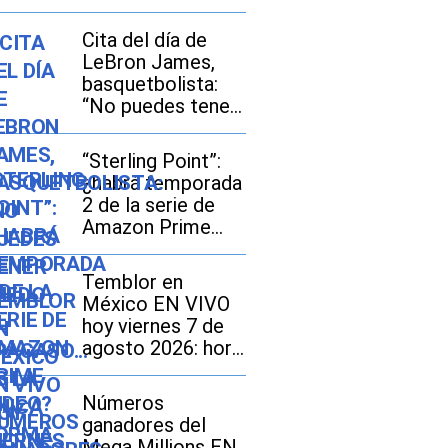
Cita del día de
LeBron James,
basquetbolista:
“No puedes tener
miedo al fracaso...
Es la única forma
“Sterling Point”:
de tener éxito”
¿habrá temporada
2 de la serie de
Amazon Prime
Video?
Temblor en
México EN VIVO
hoy viernes 7 de
agosto 2026: hora
exacta, magnitud y
dónde fue el
Números
epicentro del
ganadores del
último
Mega Millions EN