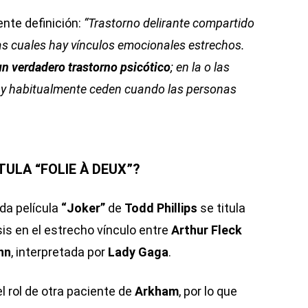
iente definición:
“Trastorno delirante compartido
as cuales hay vínculos emocionales estrechos.
un verdadero trastorno psicótico
; en la o las
os, y habitualmente ceden cuando las personas
TULA “FOLIE À DEUX”?
da película
“Joker”
de
Todd Phillips
se titula
is en el estrecho vínculo entre
Arthur Fleck
nn
, interpretada por
Lady Gaga
.
el rol de otra paciente de
Arkham
, por lo que