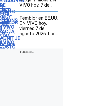
VIVO hoy, 7 de
agosto 2026: mira
los resultados del
Temblor en EE.UU.
sorteo con
EN VIVO hoy,
jackpot de $70
viernes 7 de
millones en EE.UU.
agosto 2026: hora
exacta, magnitud y
dónde fue el
epicentro del
último sismo