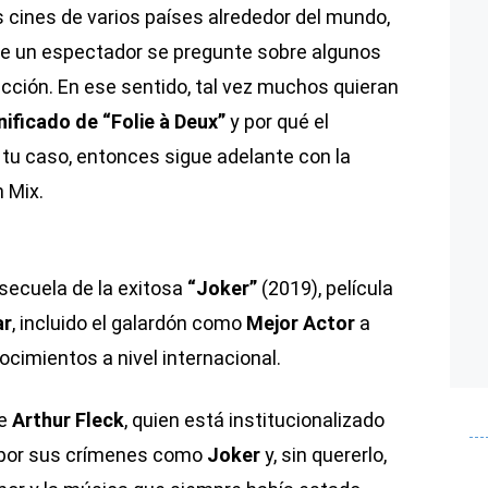
s cines de varios países alrededor del mundo,
de un espectador se pregunte sobre algunos
cción. En ese sentido, tal vez muchos quieran
nificado de “Folie à Deux”
y por qué el
es tu caso, entonces sigue adelante con la
 Mix.
a secuela de la exitosa
“Joker”
(2019), película
ar
, incluido el galardón como
Mejor Actor
a
nocimientos a nivel internacional.
de
Arthur Fleck
, quien está institucionalizado
o por sus crímenes como
Joker
y, sin quererlo,