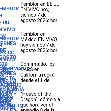
Temblor en EE.UU.
EN VIVO hoy,
viernes 7 de
agosto 2026: hora
exacta, magnitud y
dónde fue el
Temblor en
epicentro del
México EN VIVO
último sismo
hoy viernes 7 de
agosto 2026: hora
exacta, magnitud y
dónde fue el
Confirmado, ley
epicentro del
CARS en
último
California regirá
desde el 1 de
octubre: en qué
consiste y qué
“House of the
tarifas pueden
Dragon”: cómo y a
pagar los
qué hora ver el
compradores de
episodio 8 de la