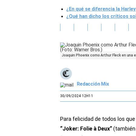
¿En qué se diferencia la Harle
Gente
¿Qué han dicho los críticos sob
Vida Laboral
Tendencias Mix
Sports
Joaquin Phoenix como Arthur Fleck en una esc
Redacción Mix
30/09/2024 12H11
Para felicidad de todos los que
“Joker: Folie à Deux”
(también 