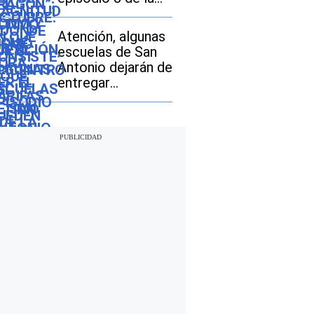
vehículos usados
temporada 3
Atención, algunas
escuelas de San
Antonio dejarán de
entregar
desayunos y
almuerzos gratis:
descubre si tu hijo
seguirá con este
beneficio durante
el ciclo escolar
2026-2027