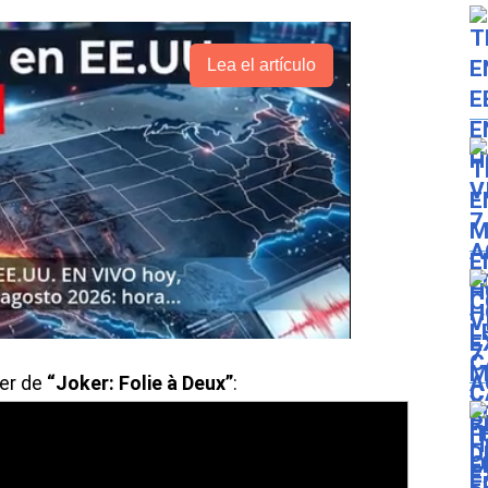
Lea el artículo
ler de
“Joker: Folie à Deux”
: