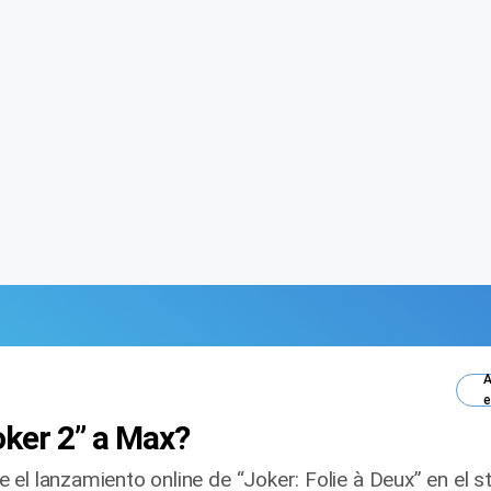
A
e
oker 2” a Max?
el lanzamiento online de “Joker: Folie à Deux” en el s