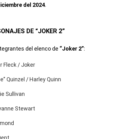
diciembre del 2024
.
SONAJES DE “JOKER 2”
ntegrantes del elenco de
“Joker 2”
:
 Fleck / Joker
” Quinzel / Harley Quinn
e Sullivan
yanne Stewart
umond
Dent