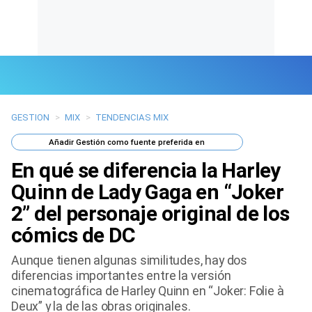
GESTION
>
MIX
>
TENDENCIAS MIX
Últimas Noticias
Añadir
Gestión
como fuente preferida en
Mi Bolsillo
En qué se diferencia la Harley
Respuestas
Quinn de Lady Gaga en “Joker
2” del personaje original de los
Gente
cómics de DC
Vida Laboral
Aunque tienen algunas similitudes, hay dos
diferencias importantes entre la versión
Tendencias Mix
cinematográfica de Harley Quinn en “Joker: Folie à
Deux” y la de las obras originales.
Sports