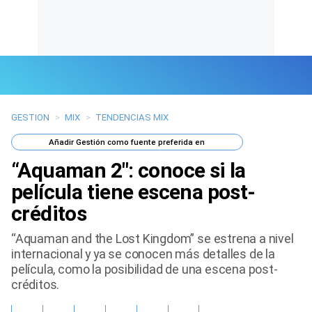
GESTION
>
MIX
>
TENDENCIAS MIX
Últimas Noticias
Añadir
Gestión
como fuente preferida en
Mi Bolsillo
“Aquaman 2″: conoce si la
Respuestas
película tiene escena post-
créditos
Gente
“Aquaman and the Lost Kingdom” se estrena a nivel
Vida Laboral
internacional y ya se conocen más detalles de la
película, como la posibilidad de una escena post-
Tendencias Mix
créditos.
Sports