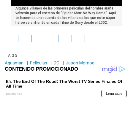
0
Algunos villanos de las primeras películas del hombre araña
seconds
volverán para el estreno de "Spider-Man: No Way Home". Aquí
of
te hacemos un recuento de los villanos a los que este súper
0
héroe se enfrentó en cada filme de Sony desde el 2002.
seconds
TAGS
Aquaman
|
Películas
|
DC
|
Jason Momoa