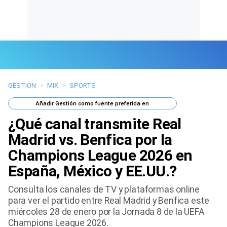
GESTION
>
MIX
>
SPORTS
Últimas Noticias
Añadir
Gestión
como fuente preferida en
Mi Bolsillo
¿Qué canal transmite Real
Respuestas
Madrid vs. Benfica por la
Champions League 2026 en
Gente
España, México y EE.UU.?
Vida Laboral
Consulta los canales de TV y plataformas online
para ver el partido entre Real Madrid y Benfica este
Tendencias Mix
miércoles 28 de enero por la Jornada 8 de la UEFA
Champions League 2026.
Sports