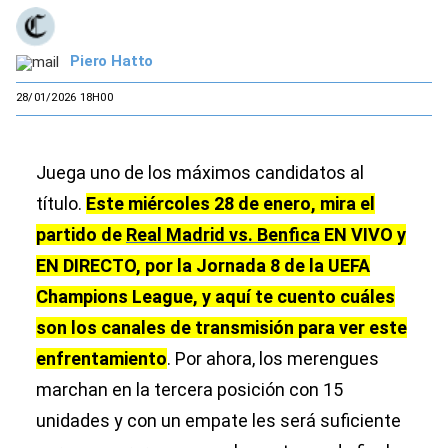
Piero Hatto
28/01/2026 18H00
Juega uno de los máximos candidatos al
título.
Este miércoles 28 de enero, mira el
partido de
Real Madrid vs. Benfica
EN VIVO y
EN DIRECTO, por la Jornada 8 de la UEFA
Champions League, y aquí te cuento cuáles
son los canales de transmisión para ver este
enfrentamiento
. Por ahora, los merengues
marchan en la tercera posición con 15
unidades y con un empate les será suficiente