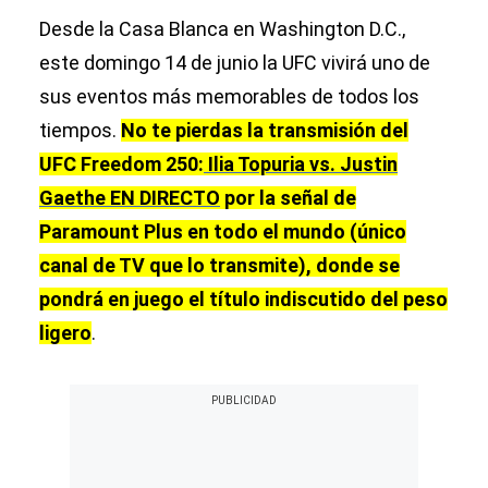
Desde la Casa Blanca en Washington D.C.,
este domingo 14 de junio la UFC vivirá uno de
sus eventos más memorables de todos los
tiempos.
No te pierdas la transmisión del
UFC Freedom 250:
Ilia Topuria vs. Justin
Gaethe EN DIRECTO
por la señal de
Paramount Plus en todo el mundo (único
canal de TV que lo transmite), donde se
pondrá en juego el título indiscutido del peso
ligero
.