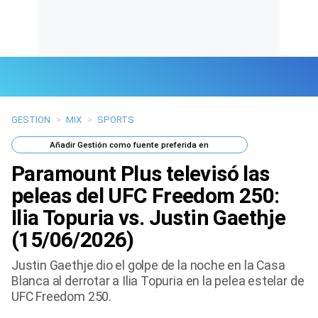
GESTION
>
MIX
>
SPORTS
Últimas Noticias
Añadir
Gestión
como fuente preferida en
Mi Bolsillo
Paramount Plus televisó las
Respuestas
peleas del UFC Freedom 250:
Ilia Topuria vs. Justin Gaethje
Gente
(15/06/2026)
Vida Laboral
Justin Gaethje dio el golpe de la noche en la Casa
Blanca al derrotar a Ilia Topuria en la pelea estelar de
Tendencias Mix
UFC Freedom 250.
Sports