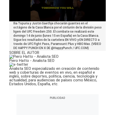
0
Ilia Topuria y Justin Gaethje chocarán guantes en el
seconds
octágono de la Casa Blanca por el cinturón de la división peso
of
ligero del UFC Freedom 250. El combate se realizará este
43
domingo 14 de junio (lunes 15 en España) en la Casa Blanca.
seconds
Sigue los resultados de la cartelera EN VIVO y EN DIRECTO a
través de UFC Fight Pass, Paramount Plus y HBO Max. (VIDEO
DE HAPPY PUNCH EN X DE @HappyPunch / UFC.COM)
SOBRE EL AUTOR
Piero Hatto - Analista SEO
Analista SEO especializado en creación de contenido
web y coberturas de eventos en vivo, en español e
inglés, sobre deportes, política, ciencia, tecnología y
actualidad, para audiencias de países como México,
Estados Unidos, España, etc.