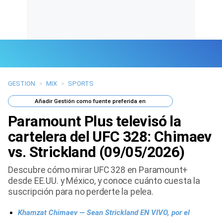
GESTION
>
MIX
>
SPORTS
Últimas Noticias
Añadir
Gestión
como fuente preferida en
Mi Bolsillo
Paramount Plus televisó la
Respuestas
cartelera del UFC 328: Chimaev
vs. Strickland (09/05/2026)
Gente
Descubre cómo mirar UFC 328 en Paramount+
Vida Laboral
desde EE.UU. y México, y conoce cuánto cuesta la
suscripción para no perderte la pelea.
Tendencias Mix
Khamzat Chimaev — Sean Strickland EN VIVO, por el
Sports