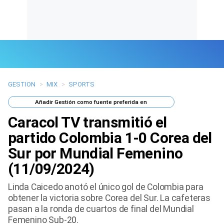
GESTION
>
MIX
>
SPORTS
Últimas Noticias
Añadir
Gestión
como fuente preferida en
Mi Bolsillo
Caracol TV transmitió el
Respuestas
partido Colombia 1-0 Corea del
Sur por Mundial Femenino
Gente
(11/09/2024)
Vida Laboral
Linda Caicedo anotó el único gol de Colombia para
obtener la victoria sobre Corea del Sur. La cafeteras
Tendencias Mix
pasan a la ronda de cuartos de final del Mundial
Femenino Sub-20.
Sports