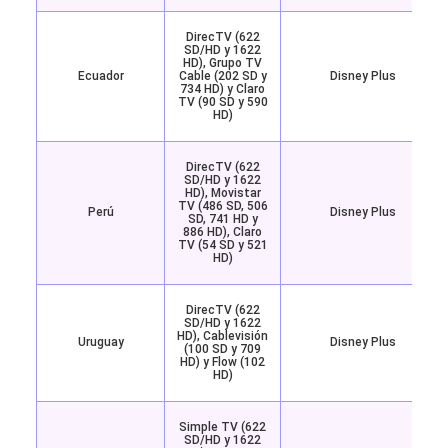
DirecTV (622
SD/HD y 1622
HD), Grupo TV
Ecuador
Cable (202 SD y
Disney Plus
734 HD) y Claro
TV (90 SD y 590
HD)
DirecTV (622
SD/HD y 1622
HD), Movistar
TV (486 SD, 506
Perú
Disney Plus
SD, 741 HD y
886 HD), Claro
TV (54 SD y 521
HD)
DirecTV (622
SD/HD y 1622
HD), Cablevisión
Uruguay
Disney Plus
(100 SD y 709
HD) y Flow (102
HD)
Simple TV (622
SD/HD y 1622