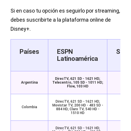
Si en caso tu opción es seguirlo por streaming,
debes suscribirte a la plataforma online de
Disney+.
Países
ESPN
Stre
Latinoamérica
DirecTV, 621 SD - 1621 HD;
Argentina
Telecentro, 105 SD - 1011 HD;
Disne
Flow, 103 HD
DirecTV, 621 SD - 1621 HD;
Movistar TV, 200 HD - 483 SD -
Colombia
Disne
884 HD; Claro TV, 540 HD -
1510 HD
DirecTV, 621 SD - 1621 HD;