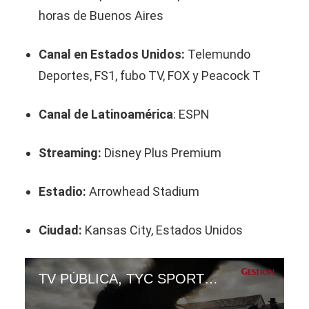
horas de Buenos Aires
Canal en Estados Unidos:
Telemundo
Deportes, FS1, fubo TV, FOX y Peacock T
Canal de Latinoamérica
: ESPN
Streaming:
Disney Plus Premium
Estadio:
Arrowhead Stadium
Ciudad:
Kansas City, Estados Unidos
TV PÚBLICA, TYC SPORTS, TELEFE y DIRECTV EN VIVO — ver partido Argentina vs. Argelia por TV abierta y Online | Mundial 2026 | VIDEO