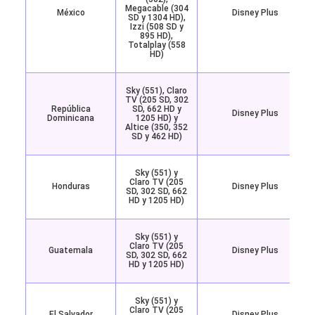
Megacable (304
México
Disney Plus
SD y 1304 HD),
Izzi (508 SD y
895 HD),
Totalplay (558
HD)
Sky (551), Claro
TV (205 SD, 302
República
SD, 662 HD y
Disney Plus
Dominicana
1205 HD) y
Altice (350, 352
SD y 462 HD)
Sky (551) y
Claro TV (205
Honduras
Disney Plus
SD, 302 SD, 662
HD y 1205 HD)
Sky (551) y
Claro TV (205
Guatemala
Disney Plus
SD, 302 SD, 662
HD y 1205 HD)
Sky (551) y
Claro TV (205
El Salvador
Disney Plus