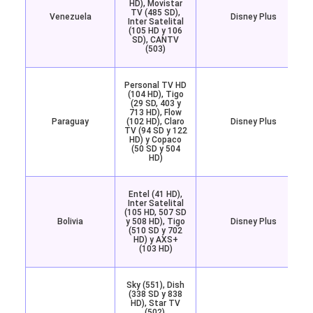
HD), Movistar
TV (485 SD),
Venezuela
Disney Plus
Inter Satelital
(105 HD y 106
SD), CANTV
(503)
Personal TV HD
(104 HD), Tigo
(29 SD, 403 y
713 HD), Flow
Paraguay
(102 HD), Claro
Disney Plus
TV (94 SD y 122
HD) y Copaco
(50 SD y 504
HD)
Entel (41 HD),
Inter Satelital
(105 HD, 507 SD
Bolivia
y 508 HD), Tigo
Disney Plus
(510 SD y 702
HD) y AXS+
(103 HD)
Sky (551), Dish
(338 SD y 838
HD), Star TV
(502),