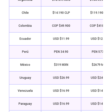
Chile
$14.190 CLP
$119.190 CLP
Colombia
COP $49.900
COP $418.900
Ecuador
USD $11.99
USD $125.99
Perú
PEN 34.90
PEN 577.90
México
$319 MXN
$2679 MXN
Uruguay
USD $26.99
USD $249.99
Venezuela
USD $16.99
USD $141.99
Paraguay
USD $16.99
USD $141.99