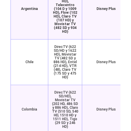
HD),
Telecentro
Argentina
(104 D y 1009
Disney Plus
HD), Flow (102
HD), Claro TV
(107 HD) y
Movistar TV
(482 SD y 934
HD)
DirecTV (622
SD/HD y 1622
HD), Movistar
TV (482 SD y
Chile
886 HD), Entel
Disney Plus
(214 HD), VTR
(48), Claro TV
(175 SD y 475
HD)
DirecTV (622
SD/HD),
Movistar TV
(202 HD, 486 SD
y 886 HD), Claro
Colombia
Disney Plus
TV (510 SD, 540
HD, 1510 HD y
1511 HD), Tigo
(29 SD y 246
HD)