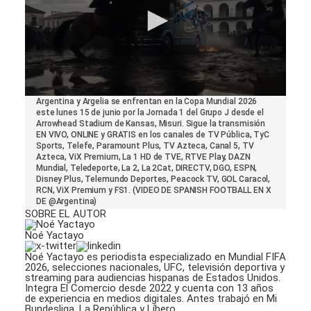
0
Argentina y Argelia se enfrentan en la Copa Mundial 2026
seconds
este lunes 15 de junio por la Jornada 1 del Grupo J desde el
of
Arrowhead Stadium de Kansas, Misuri. Sigue la transmisión
1
EN VIVO, ONLINE y GRATIS en los canales de TV Pública, TyC
minute,
Sports, Telefe, Paramount Plus, TV Azteca, Canal 5, TV
11
Azteca, ViX Premium, La 1 HD de TVE, RTVE Play, DAZN
seconds
Mundial, Teledeporte, La 2, La 2Cat, DIRECTV, DGO, ESPN,
Disney Plus, Telemundo Deportes, Peacock TV, GOL Caracol,
RCN, ViX Premium y FS1. (VIDEO DE SPANISH FOOTBALL EN X
DE @Argentina)
SOBRE EL AUTOR
Noé Yactayo
Noé Yactayo es periodista especializado en Mundial FIFA
2026, selecciones nacionales, UFC, televisión deportiva y
streaming para audiencias hispanas de Estados Unidos.
Integra El Comercio desde 2022 y cuenta con 13 años
de experiencia en medios digitales. Antes trabajó en Mi
Bundesliga, La República y Líbero.