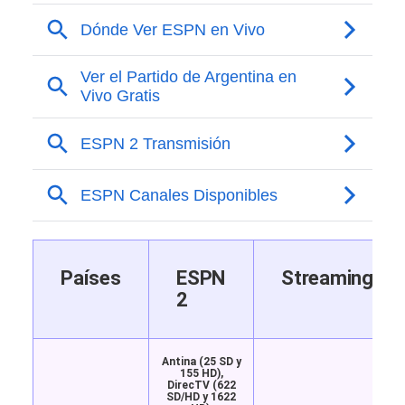
Países
ESPN
Streaming
2
Antina (25 SD y
155 HD),
DirecTV (622
SD/HD y 1622