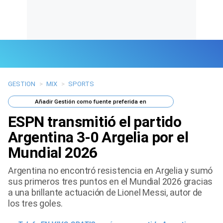
GESTION
>
MIX
>
SPORTS
Últimas Noticias
Añadir
Gestión
como fuente preferida en
Mi Bolsillo
ESPN transmitió el partido
Respuestas
Argentina 3-0 Argelia por el
Mundial 2026
Gente
Argentina no encontró resistencia en Argelia y sumó
Vida Laboral
sus primeros tres puntos en el Mundial 2026 gracias
a una brillante actuación de Lionel Messi, autor de
Tendencias Mix
los tres goles.
Sports