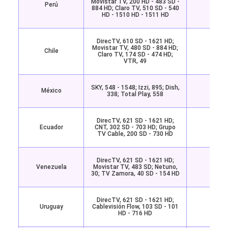
Movistar TV, 200 HD - 483 SD -
Perú
Disne
884 HD; Claro TV, 510 SD - 540
HD - 1510 HD - 1511 HD
DirecTV, 610 SD - 1621 HD;
Movistar TV, 480 SD - 884 HD;
Chile
Disne
Claro TV, 174 SD - 474 HD;
VTR, 49
SKY, 548 - 1548; Izzi, 895; Dish,
México
Disne
338; Total Play, 558
DirecTV, 621 SD - 1621 HD;
Ecuador
CNT, 302 SD - 703 HD; Grupo
Disne
TV Cable, 200 SD - 730 HD
DirecTV, 621 SD - 1621 HD;
Venezuela
Movistar TV, 483 SD; Netuno,
Disne
30; TV Zamora, 40 SD - 154 HD
DirecTV, 621 SD - 1621 HD;
Uruguay
Cablevisión Flow, 103 SD - 101
Disne
HD - 716 HD