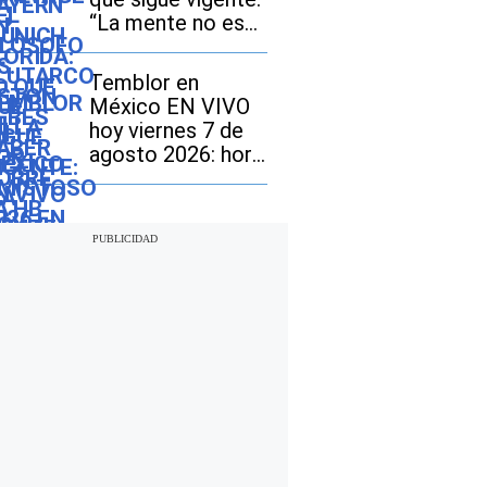
“La mente no es
un vaso que hay
que llenar, sino un
Temblor en
fuego que hay que
México EN VIVO
encender”
hoy viernes 7 de
agosto 2026: hora
exacta, magnitud y
dónde fue el
epicentro del
último