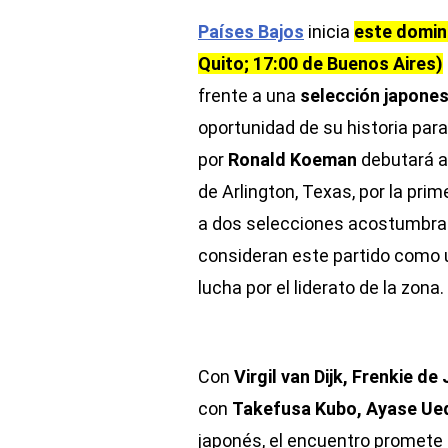
Países Bajos
inicia
este doming
Quito; 17:00 de Buenos Aires)
frente a una
selección japone
oportunidad de su historia para
por
Ronald Koeman
debutará a
de Arlington, Texas, por la prim
a dos selecciones acostumbrad
consideran este partido como u
lucha por el liderato de la zona.
Con
Virgil van Dijk, Frenkie d
con
Takefusa Kubo, Ayase Ued
japonés, el encuentro promete 