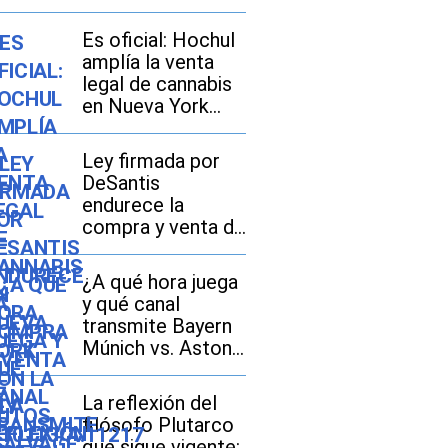
Es oficial: Hochul
amplía la venta
legal de cannabis
en Nueva York
con la ley
S.10113/A.11217
Ley firmada por
DeSantis
endurece la
compra y venta de
autos “salvage” en
Florida: lo que
¿A qué hora juega
debes saber sobre
y qué canal
la HB 961
transmite Bayern
Múnich vs. Aston
Villa por amistoso
2026 en México,
La reflexión del
Estados Unidos y
filósofo Plutarco
España?
que sigue vigente: