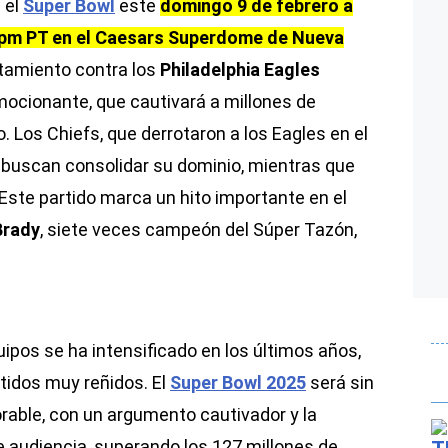
 el
Super Bowl
este
domingo 9 de febrero a
00 pm PT en el Caesars Superdome de Nueva
ntamiento contra los
Philadelphia Eagles
ocionante, que cautivará a millones de
 Los Chiefs, que derrotaron a los Eagles en el
 buscan consolidar su dominio, mientras que
 Este partido marca un hito importante en el
Brady
, siete veces campeón del Súper Tazón,
uipos se ha intensificado en los últimos años,
tidos muy reñidos. El
Super Bowl 2025
será sin
ble, con un argumento cautivador y la
de audiencia, superando los 127 millones de