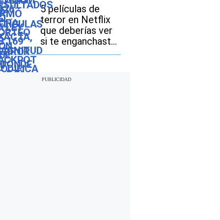
acceso a las
5 películas de
licencias de
terror en Netflix
conducir
que deberías ver
si te enganchaste
con “The Last
House”