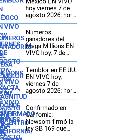
México EN VIVO
hoy viernes 7 de
agosto 2026: hora
exacta, magnitud y
dónde fue el
Números
epicentro del
ganadores del
último
Mega Millions EN
VIVO hoy, 7 de
agosto 2026: mira
los resultados del
Temblor en EE.UU.
sorteo con
EN VIVO hoy,
jackpot de $70
viernes 7 de
millones en EE.UU.
agosto 2026: hora
exacta, magnitud y
dónde fue el
Confirmado en
epicentro del
California:
último sismo
Newsom firmó la
ley SB 169 que
modifica el