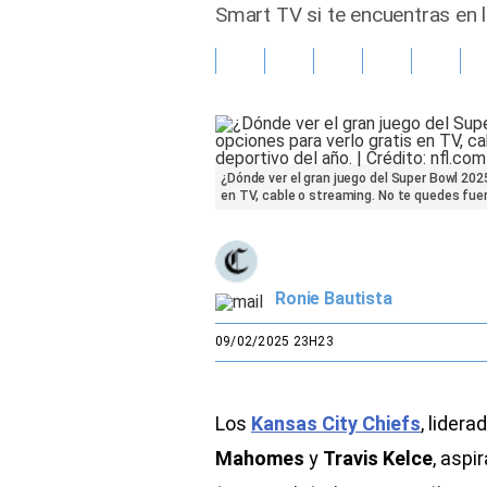
Smart TV si te encuentras en l
Gente
Vida Laboral
Tendencias Mix
¿Dónde ver el gran juego del Super Bowl 2025
Sports
en TV, cable o streaming. No te quedes fuera
Ronie Bautista
09/02/2025 23H23
Los
Kansas City Chiefs
, lider
Mahomes
y
Travis Kelce
, aspi