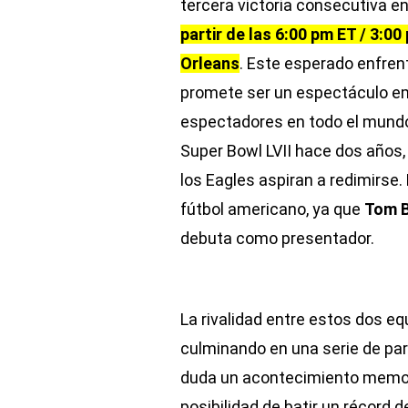
tercera victoria consecutiva en
partir de las 6:00 pm ET / 3:
Orleans
. Este esperado enfre
promete ser un espectáculo em
espectadores en todo el mundo.
Super Bowl LVII hace dos años,
los Eagles aspiran a redimirse.
fútbol americano, ya que
Tom 
debuta como presentador.
La rivalidad entre estos dos eq
culminando en una serie de par
duda un acontecimiento memora
posibilidad de batir un récord 