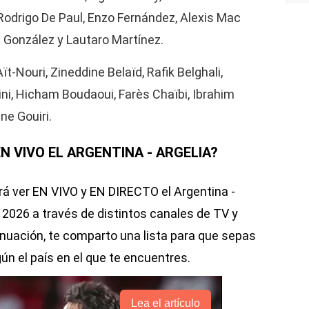
odrigo De Paul, Enzo Fernández, Alexis Mac
ás González y Lautaro Martínez.
ït-Nouri, Zineddine Belaïd, Rafik Belghali,
i, Hicham Boudaoui, Farès Chaïbi, Ibrahim
e Gouiri.
N VIVO EL ARGENTINA - ARGELIA?
rá ver EN VIVO y EN DIRECTO el Argentina -
l 2026 a través de distintos canales de TV y
inuación, te comparto una lista para que sepas
gún el país en el que te encuentres.
Lea el artículo