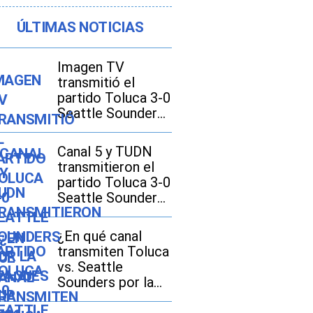
ÚLTIMAS NOTICIAS
Imagen TV
transmitió el
partido Toluca 3-0
Seattle Sounders
por la Leagues
Cup 2026
Canal 5 y TUDN
transmitieron el
partido Toluca 3-0
Seattle Sounders
por la Leagues
Cup 2026
¿En qué canal
transmiten Toluca
vs. Seattle
Sounders por la
Leagues Cup 2026