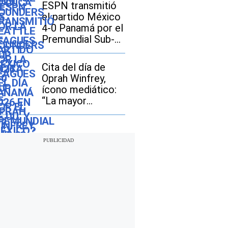
en EE.UU. y
ESPN transmitió
México?
el partido México
4-0 Panamá por el
Premundial Sub-
20
Cita del día de
Oprah Winfrey,
ícono mediático:
“La mayor
aventura que
puedes
emprender es vivir
la vida de tus
sueños”