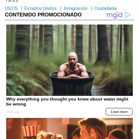
TAGS
USCIS
|
Estados Unidos
|
Inmigración
|
Ciudadanía