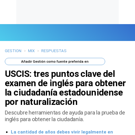
GESTION
>
MIX
>
RESPUESTAS
Últimas Noticias
Añadir
Gestión
como fuente preferida en
Mi Bolsillo
USCIS: tres puntos clave del
Respuestas
examen de inglés para obtener
la ciudadanía estadounidense
Gente
por naturalización
Vida Laboral
Descubre herramientas de ayuda para la prueba de
inglés para obtener la ciudadanía.
Tendencias Mix
La cantidad de años debes vivir legalmente en
Sports