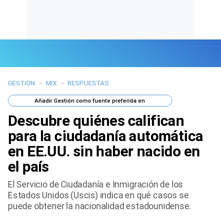
GESTION
>
MIX
>
RESPUESTAS
Últimas Noticias
Añadir
Gestión
como fuente preferida en
Mi Bolsillo
Descubre quiénes califican
Respuestas
para la ciudadanía automática
en EE.UU. sin haber nacido en
Gente
el país
Vida Laboral
El Servicio de Ciudadanía e Inmigración de los
Estados Unidos (Uscis) indica en qué casos se
Tendencias Mix
puede obtener la nacionalidad estadounidense.
Sports