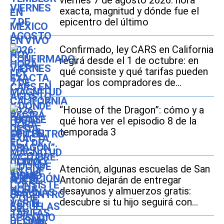
viernes 7 de agosto 2026: hora
exacta, magnitud y dónde fue el
epicentro del último
Confirmado, ley CARS en California
regirá desde el 1 de octubre: en
qué consiste y qué tarifas pueden
pagar los compradores de
vehículos usados
“House of the Dragon”: cómo y a
qué hora ver el episodio 8 de la
temporada 3
Atención, algunas escuelas de San
Antonio dejarán de entregar
desayunos y almuerzos gratis:
descubre si tu hijo seguirá con
este beneficio durante el ciclo