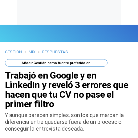
GESTION
>
MIX
>
RESPUESTAS
Últimas Noticias
Añadir
Gestión
como fuente preferida en
Mi Bolsillo
Trabajó en Google y en
Respuestas
LinkedIn y reveló 3 errores que
hacen que tu CV no pase el
Gente
primer filtro
Vida Laboral
Y aunque parecen simples, son los que marcan la
diferencia entre quedarse fuera de un proceso o
Tendencias Mix
conseguir la entrevista deseada.
Sports