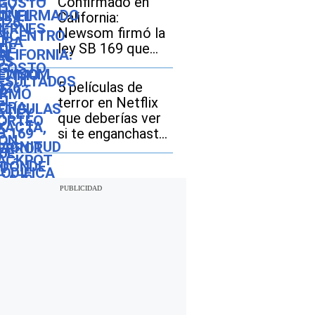
Confirmado en
epicentro del
California:
último sismo
Newsom firmó la
ley SB 169 que
modifica el
acceso a las
5 películas de
licencias de
terror en Netflix
conducir
que deberías ver
si te enganchaste
con “The Last
House”