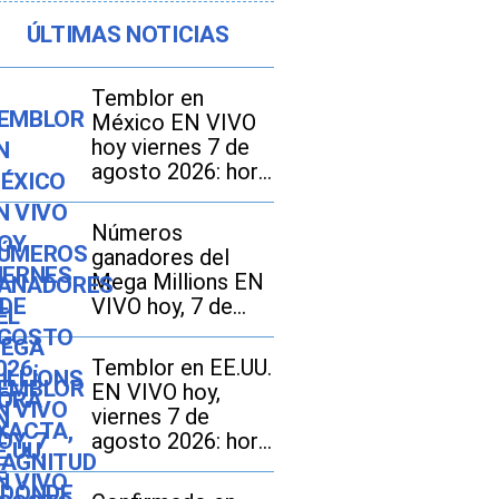
ÚLTIMAS NOTICIAS
Temblor en
México EN VIVO
hoy viernes 7 de
agosto 2026: hora
exacta, magnitud y
dónde fue el
Números
epicentro del
ganadores del
último
Mega Millions EN
VIVO hoy, 7 de
agosto 2026: mira
los resultados del
Temblor en EE.UU.
sorteo con
EN VIVO hoy,
jackpot de $70
viernes 7 de
millones en EE.UU.
agosto 2026: hora
exacta, magnitud y
dónde fue el